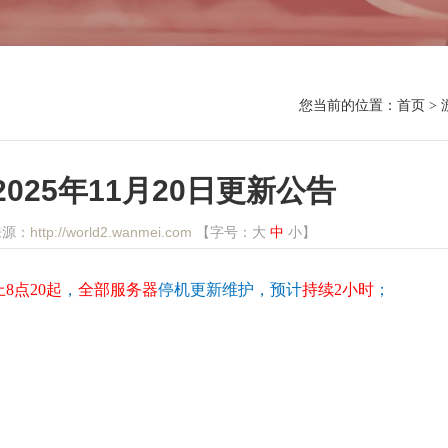
您当前的位置：
首页
>
025年11月20日更新公告
来源：
http://world2.wanmei.com
【字号：
大
中
小
】
上8点20起
，
全部服务器
停机更新维护，预计
持续2小时
；