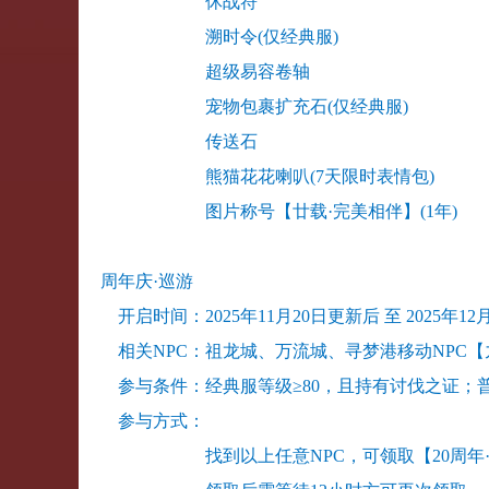
休战符
溯时令(仅经典服)
超级易容卷轴
宠物包裹扩充石(仅经典服)
传送石
熊猫花花喇叭(7天限时表情包)
图片称号【廿载·完美相伴】(1年)
周年庆·巡游
开启时间：2025年11月20日更新后 至 2025年1
相关NPC：祖龙城、万流城、寻梦港移动NPC
参与条件：经典服等级≥80，且持有讨伐之证；普
参与方式：
找到以上任意NPC，可领取【20周年·挚礼】*