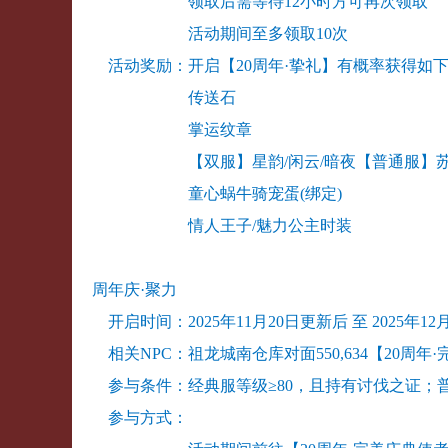
领取后需等待12小时方可再次领取
活动期间至多领取10次
活动奖励：开启【20周年·挚礼】有概率获得如
传送石
掌运纹章
【双服】星韵/闲云/暗夜【普通服】苏蝶引
童心蜗牛骑宠蛋(绑定)
情人王子/魅力公主时装
周年庆·聚力
开启时间：2025年11月20日更新后 至 2025年12月31
相关NPC：祖龙城南仓库对面550,634【20周年
参与条件：经典服等级≥80，且持有讨伐之证；普
参与方式：