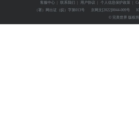
客服中心
|
联系我们
|
用户协议
|
个人信息保护政策
|
C
（署）网出证（皖）字第013号
京网文
[2022]0044-009号
I
© 完美世界 版权所有 Perf