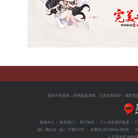
抵制不良游戏，拒绝盗版游戏。注意自我保护，谨防受
客服中心
|
联系我们
|
用户协议
|
个人信息保护政策
|
C
（署）网出证（皖）字第013号
京网文
[2022]0044-009号
I
© 完美世界 版权所有 Perf